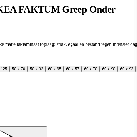
 IKEA FAKTUM Greep Onder
matte laklaminaat toplaag: strak, egaal en bestand tegen intensief dag
 125
50 x 70
50 x 92
60 x 35
60 x 57
60 x 70
60 x 90
60 x 92