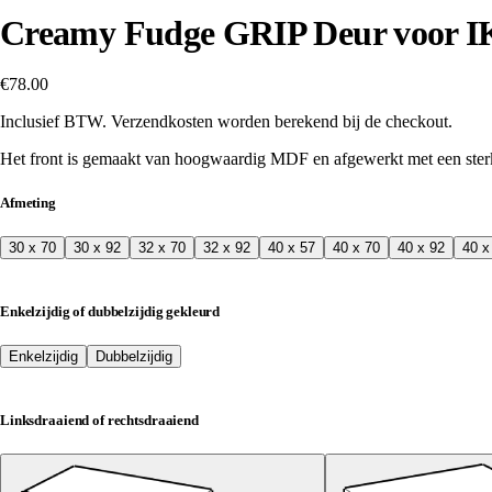
Creamy Fudge GRIP Deur voor
€78.00
Inclusief BTW. Verzendkosten worden berekend bij de checkout.
Het front is gemaakt van hoogwaardig MDF en afgewerkt met een sterke 
Afmeting
30 x 70
30 x 92
32 x 70
32 x 92
40 x 57
40 x 70
40 x 92
40 x
Enkelzijdig of dubbelzijdig gekleurd
Enkelzijdig
Dubbelzijdig
Linksdraaiend of rechtsdraaiend