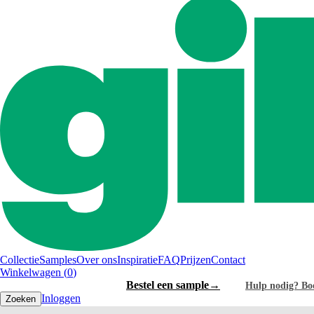
Collectie
Samples
Over ons
Inspiratie
FAQ
Prijzen
Contact
Winkelwagen (
0
)
Bestel je fronten
→
Bestel een sample
→
Hulp nodig? Boe
Inloggen
Zoeken