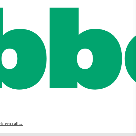
k een call
→