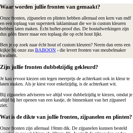
Waar worden jullie fronten van gemaakt?
Onze fronten, zijpanelen en plinten hebben allemaal een kern van mdf
en een toplaag van supersterk laklaminaat die we in custom kleuren
hebben laten maken. Écht hufter-proof dus. De houtafwerkingen zijn
dus géén fineer maar een toplaag die op echt hout lijkt.
Ben je op zoek naar écht hout of custom kleuren? Neem dan eens een
kijkje bij onze zus
BABOON
- die levert fronten van meubelmaker
kwaliteit.
Zijn jullie fronten dubbelzijdig gekleurd?
Je kan ervoor kiezen om tegen meerprijs de achterkant ook in kleur te
laten maken. Als je kiest voor enkelzijdig, is de achterkant wit.
Bij zijpanelen adviseren we altijd voor dubbelzijdig te kiezen, omdat je
altijd bij het openen van een kastje, de binnenkant van het zijpaneel
ziet.
Wat is de dikte van jullie fronten, zijpanelen en plinten?
Onze fronten zijn allemaal 19mm dik. De zijpanelen kunnen besteld