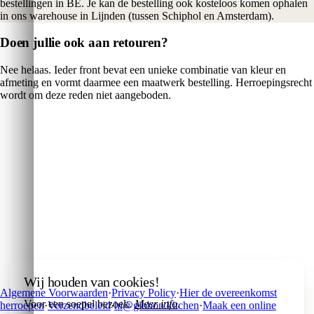
bestellingen in BE. Je kan de bestelling ook kosteloos komen ophalen
in ons warehouse in Lijnden (tussen Schiphol en Amsterdam).
Doen jullie ook aan retouren?
Nee helaas. Ieder front bevat een unieke combinatie van kleur en
afmeting en vormt daarmee een maatwerk bestelling. Herroepingsrecht
wordt om deze reden niet aangeboden.
De collectie
→
FAQ
→
Over ons
Wij houden van cookies!
Algemene Voorwaarden
·
Privacy Policy
·
Hier de overeenkomst
→
Voor een soepel bezoek.
Meer info
.
herroepen
·
Verzendbeleid
·
hi@gibbon.kitchen
·
Maak een online