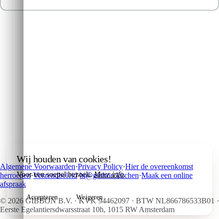
Bevestig herroeping →
De collectie
→
FAQ
→
Over ons
Wij houden van cookies!
Algemene Voorwaarden
·
Privacy Policy
·
Hier de overeenkomst
→
Voor een soepel bezoek.
Meer info
.
herroepen
·
Verzendbeleid
·
hi@gibbon.kitchen
·
Maak een online
afspraak
Accepteren
Weigeren
©
2026
GIBBON B.V. · KVK 94462097 · BTW NL866786533B01 ·
Eerste Egelantiersdwarsstraat 10h, 1015 RW Amsterdam