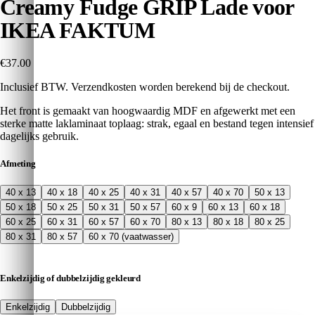
Creamy Fudge GRIP Lade voor
IKEA FAKTUM
€37.00
Inclusief BTW. Verzendkosten worden berekend bij de checkout.
Het front is gemaakt van hoogwaardig MDF en afgewerkt met een
sterke matte laklaminaat toplaag: strak, egaal en bestand tegen intensief
dagelijks gebruik.
Afmeting
40 x 13
40 x 18
40 x 25
40 x 31
40 x 57
40 x 70
50 x 13
50 x 18
50 x 25
50 x 31
50 x 57
60 x 9
60 x 13
60 x 18
60 x 25
60 x 31
60 x 57
60 x 70
80 x 13
80 x 18
80 x 25
80 x 31
80 x 57
60 x 70 (vaatwasser)
Enkelzijdig of dubbelzijdig gekleurd
Enkelzijdig
Dubbelzijdig