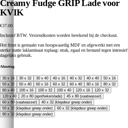
Creamy Fudge GRIP Lade voor
KVIK
€37.00
Inclusief BTW. Verzendkosten worden berekend bij de checkout.
Het front is gemaakt van hoogwaardig MDF en afgewerkt met een
sterke matte laklaminaat toplaag: strak, egaal en bestand tegen intensief
dagelijks gebruik.
Afmeting
30 x 16
30 x 32
30 x 40
40 x 16
40 x 32
40 x 40
50 x 16
50 x 32
50 x 40
60 x 16
60 x 32
60 x 40
80 x 16
80 x 32
80 x 40
100 x 16
100 x 32
100 x 40
120 x 16
120 x 32
120 x 40
20 x 80 (apothekerslade)
45 x 80 (vaatwasser)
60 x 80 (vaatwasser)
40 x 32 (klepdeur greep onder)
50 x 32 (klepdeur greep onder)
60 x 32 (klepdeur greep onder)
80 x 32 (klepdeur greep onder)