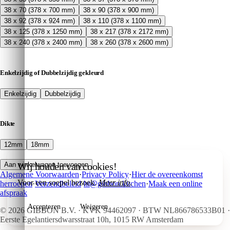
38 x 70 (378 x 700 mm)
38 x 90 (378 x 900 mm)
38 x 92 (378 x 924 mm)
38 x 110 (378 x 1100 mm)
38 x 125 (378 x 1250 mm)
38 x 217 (378 x 2172 mm)
38 x 240 (378 x 2400 mm)
38 x 260 (378 x 2600 mm)
Enkelzijdig of Dubbelzijdig gekleurd
Enkelzijdig
Dubbelzijdig
Dikte
12mm
18mm
Wij houden van cookies!
Aan winkelwagen toevoegen
Algemene Voorwaarden
·
Privacy Policy
·
Hier de overeenkomst
Voor een soepel bezoek.
Meer info
.
herroepen
·
Verzendbeleid
·
hi@gibbon.kitchen
·
Maak een online
afspraak
Accepteren
Weigeren
©
2026
GIBBON B.V. · KVK 94462097 · BTW NL866786533B01 ·
Eerste Egelantiersdwarsstraat 10h, 1015 RW Amsterdam