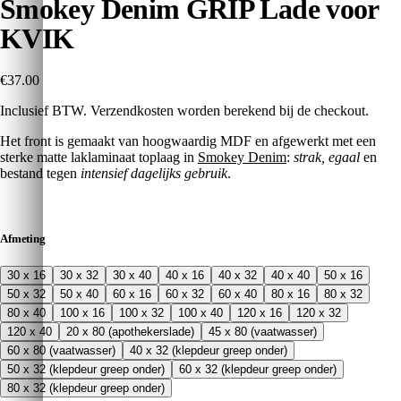
Smokey Denim GRIP Lade voor
KVIK
€37.00
Inclusief BTW. Verzendkosten worden berekend bij de checkout.
Het front is gemaakt van hoogwaardig MDF en afgewerkt met een
sterke matte laklaminaat toplaag in
Smokey Denim
:
strak, egaal
en
bestand tegen
intensief dagelijks gebruik
.
Afmeting
30 x 16
30 x 32
30 x 40
40 x 16
40 x 32
40 x 40
50 x 16
50 x 32
50 x 40
60 x 16
60 x 32
60 x 40
80 x 16
80 x 32
80 x 40
100 x 16
100 x 32
100 x 40
120 x 16
120 x 32
120 x 40
20 x 80 (apothekerslade)
45 x 80 (vaatwasser)
60 x 80 (vaatwasser)
40 x 32 (klepdeur greep onder)
50 x 32 (klepdeur greep onder)
60 x 32 (klepdeur greep onder)
80 x 32 (klepdeur greep onder)