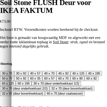
Soil Stone FLUSH Deur voor
IKEA FAKTUM
€73.00
Inclusief BTW. Verzendkosten worden berekend bij de checkout.
Het front is gemaakt van hoogwaardig MDF en afgewerkt met een
sterke matte laklaminaat toplaag in
Soil Stone
:
strak, egaal
en bestand
tegen
intensief dagelijks gebruik.
Afmeting
30 x 70
30 x 92
40 x 57
40 x 70
40 x 92
40 x 125
40 x 195
50 x 70
50 x 92
60 x 35
60 x 57
60 x 70
60 x 90
60 x 92
60 x 125
60 x 195
30 x 70 (deur onderhoekkast 1/2)
30 x 70 (deur onderhoekkast 2/2)
32 x 70 (deur bovenhoekkast)
32 x 92 (deur bovenhoekkast)
60 x 70 (deur vaatwasser)