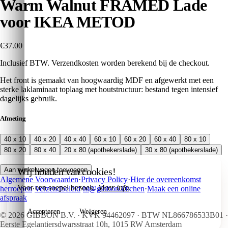
Warm Walnut FRAMED Lade
voor IKEA METOD
€37.00
Inclusief BTW. Verzendkosten worden berekend bij de checkout.
Het front is gemaakt van hoogwaardig MDF en afgewerkt met een
sterke laklaminaat toplaag met houtstructuur: bestand tegen intensief
dagelijks gebruik.
Afmeting
40 x 10
40 x 20
40 x 40
60 x 10
60 x 20
60 x 40
80 x 10
80 x 20
80 x 40
20 x 80 (apothekerslade)
30 x 80 (apothekerslade)
Wij houden van cookies!
Aan winkelwagen toevoegen
Algemene Voorwaarden
·
Privacy Policy
·
Hier de overeenkomst
Voor een soepel bezoek.
Meer info
.
herroepen
·
Verzendbeleid
·
hi@gibbon.kitchen
·
Maak een online
afspraak
Accepteren
Weigeren
©
2026
GIBBON B.V. · KVK 94462097 · BTW NL866786533B01 ·
Eerste Egelantiersdwarsstraat 10h, 1015 RW Amsterdam