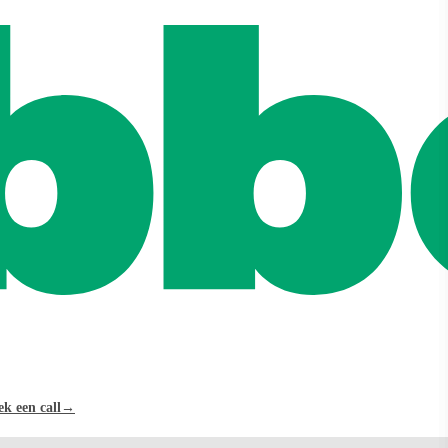
k een call
→