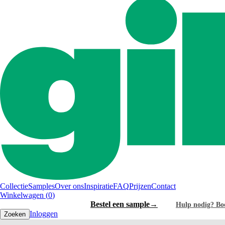
Collectie
Samples
Over ons
Inspiratie
FAQ
Prijzen
Contact
Winkelwagen (
0
)
Bestel je fronten
→
Bestel een sample
→
Hulp nodig? Boe
Inloggen
Zoeken