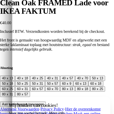
Clean Oak FRAMED Lade voor
IKEA FAKTUM
€40.00
Inclusief BTW. Verzendkosten worden berekend bij de checkout.
Het front is gemaakt van hoogwaardig MDF en afgewerkt met een
sterke laklaminaat toplaag met houtstructuur:
strak, egaal
en bestand
tegen
intensief dagelijks gebruik
.
Afmeting
40 x 13
40 x 18
40 x 25
40 x 31
40 x 57
40 x 70
50 x 13
50 x 18
50 x 25
50 x 31
50 x 57
60 x 9
60 x 13
60 x 18
60 x 25
60 x 31
60 x 57
60 x 70
80 x 13
80 x 18
80 x 25
80 x 31
80 x 57
Wij houden van cookies!
Aan winkelwagen toevoegen
Algemene Voorwaarden
·
Privacy Policy
·
Hier de overeenkomst
Voor een soepel bezoek.
Meer info
.
herroepen
·
Verzendbeleid
·
hi@gibbon.kitchen
·
Maak een online