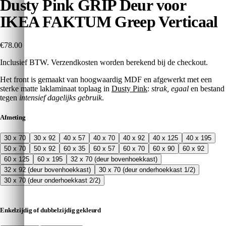
Dusty Pink GRIP Deur voor
IKEA FAKTUM Greep Verticaal
€78.00
Inclusief BTW. Verzendkosten worden berekend bij de checkout.
Het front is gemaakt van hoogwaardig MDF en afgewerkt met een
sterke matte laklaminaat toplaag in
Dusty Pink
:
strak, egaal
en bestand
tegen
intensief dagelijks gebruik
.
Afmeting
30 x 70
30 x 92
40 x 57
40 x 70
40 x 92
40 x 125
40 x 195
50 x 70
50 x 92
60 x 35
60 x 57
60 x 70
60 x 90
60 x 92
60 x 125
60 x 195
32 x 70 (deur bovenhoekkast)
32 x 92 (deur bovenhoekkast)
30 x 70 (deur onderhoekkast 1/2)
30 x 70 (deur onderhoekkast 2/2)
Enkelzijdig of dubbelzijdig gekleurd