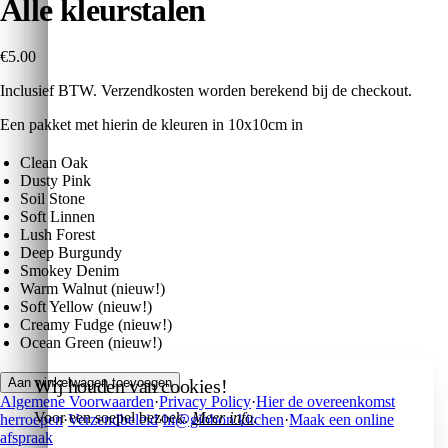
Alle kleurstalen
€5.00
Inclusief BTW. Verzendkosten worden berekend bij de checkout.
Een pakket met hierin de kleuren in 10x10cm in
Clean Oak
Dusty Pink
Soil Stone
Soft Linnen
Lush Forest
Deep Burgundy
Smokey Denim
Warm Walnut (nieuw!)
Soft Yellow (nieuw!)
Creamy Fudge
(nieuw!)
Ocean Green
(nieuw!)
Wij houden van cookies!
Aan winkelwagen toevoegen
Algemene Voorwaarden
·
Privacy Policy
·
Hier de overeenkomst
Voor een soepel bezoek.
Meer info
.
herroepen
·
Verzendbeleid
·
hi@gibbon.kitchen
·
Maak een online
afspraak