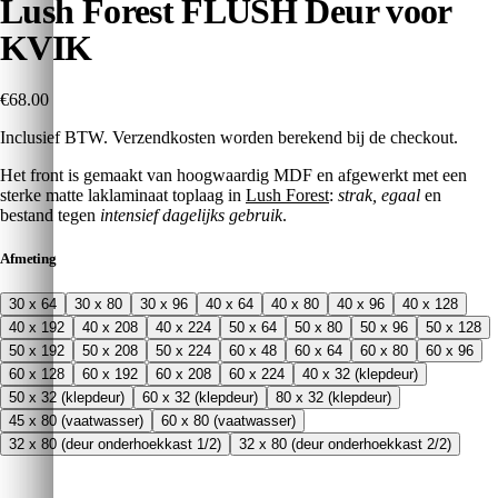
Lush Forest FLUSH Deur voor
KVIK
€68.00
Inclusief BTW. Verzendkosten worden berekend bij de checkout.
Het front is gemaakt van hoogwaardig MDF en afgewerkt met een
sterke matte laklaminaat toplaag in
Lush Forest
:
strak, egaal
en
bestand tegen
intensief dagelijks gebruik
.
Afmeting
30 x 64
30 x 80
30 x 96
40 x 64
40 x 80
40 x 96
40 x 128
40 x 192
40 x 208
40 x 224
50 x 64
50 x 80
50 x 96
50 x 128
50 x 192
50 x 208
50 x 224
60 x 48
60 x 64
60 x 80
60 x 96
60 x 128
60 x 192
60 x 208
60 x 224
40 x 32 (klepdeur)
50 x 32 (klepdeur)
60 x 32 (klepdeur)
80 x 32 (klepdeur)
45 x 80 (vaatwasser)
60 x 80 (vaatwasser)
32 x 80 (deur onderhoekkast 1/2)
32 x 80 (deur onderhoekkast 2/2)