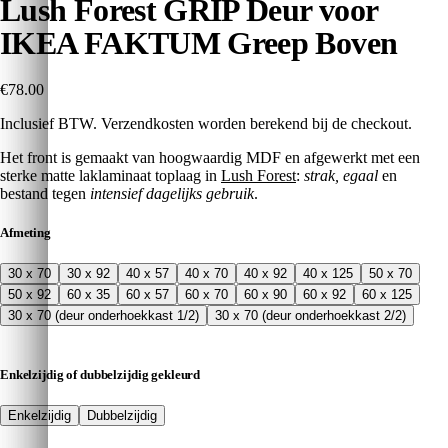
Lush Forest GRIP Deur voor
IKEA FAKTUM Greep Boven
€78.00
Inclusief BTW. Verzendkosten worden berekend bij de checkout.
Het front is gemaakt van hoogwaardig MDF en afgewerkt met een
sterke matte laklaminaat toplaag in
Lush Forest
:
strak, egaal
en
bestand tegen
intensief dagelijks gebruik
.
Afmeting
30 x 70
30 x 92
40 x 57
40 x 70
40 x 92
40 x 125
50 x 70
50 x 92
60 x 35
60 x 57
60 x 70
60 x 90
60 x 92
60 x 125
30 x 70 (deur onderhoekkast 1/2)
30 x 70 (deur onderhoekkast 2/2)
Enkelzijdig of dubbelzijdig gekleurd
Enkelzijdig
Dubbelzijdig