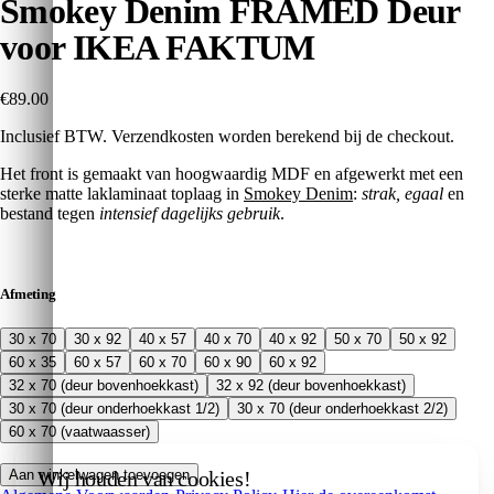
Smokey Denim FRAMED Deur
voor IKEA FAKTUM
€89.00
Inclusief BTW. Verzendkosten worden berekend bij de checkout.
Het front is gemaakt van hoogwaardig MDF en afgewerkt met een
sterke matte laklaminaat toplaag in
Smokey Denim
:
strak, egaal
en
bestand tegen
intensief dagelijks gebruik
.
Afmeting
30 x 70
30 x 92
40 x 57
40 x 70
40 x 92
50 x 70
50 x 92
60 x 35
60 x 57
60 x 70
60 x 90
60 x 92
32 x 70 (deur bovenhoekkast)
32 x 92 (deur bovenhoekkast)
30 x 70 (deur onderhoekkast 1/2)
30 x 70 (deur onderhoekkast 2/2)
60 x 70 (vaatwaasser)
Wij houden van cookies!
Aan winkelwagen toevoegen