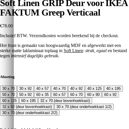
Soft Linen GRIP Deur voor IKEA
FAKTUM Greep Verticaal
€78.00
Inclusief BTW. Verzendkosten worden berekend bij de checkout.
Het front is gemaakt van hoogwaardig MDF en afgewerkt met een
sterke matte laklaminaat toplaag in
Soft Linen
:
strak, egaal
en bestand
tegen
intensief dagelijks gebruik
.
Afmeting
30 x 70
30 x 92
40 x 57
40 x 70
40 x 92
40 x 125
40 x 195
50 x 70
50 x 92
60 x 35
60 x 57
60 x 70
60 x 90
60 x 92
60 x 125
60 x 195
32 x 70 (deur bovenhoekkast)
32 x 92 (deur bovenhoekkast)
30 x 70 (deur onderhoekkast 1/2)
30 x 70 (deur onderhoekkast 2/2)