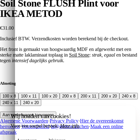
Soil Stone FLUSH Plint voor
IKEA METOD
€31.00
Inclusief BTW. Verzendkosten worden berekend bij de checkout.
Het front is gemaakt van hoogwaardig MDF en afgewerkt met een
sterke matte laklaminaat toplaag in
Soil Stone
:
strak, egaal
en bestand
tegen
intensief dagelijks gebruik.
Afmeting
100 x 8
100 x 11
100 x 20
200 x 8
200 x 11
200 x 20
240 x 8
240 x 11
240 x 20
Wij houden van cookies!
Aan winkelwagen toevoegen
Algemene Voorwaarden
·
Privacy Policy
·
Hier de overeenkomst
Voor een soepel bezoek.
Meer info
.
herroepen
·
Verzendbeleid
·
hi@gibbon.kitchen
·
Maak een online
afspraak