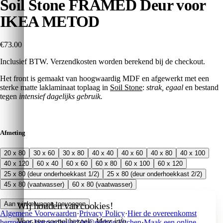
Soil Stone FRAMED Deur voor
IKEA METOD
€73.00
Inclusief BTW. Verzendkosten worden berekend bij de checkout.
Het front is gemaakt van hoogwaardig MDF en afgewerkt met een
sterke matte laklaminaat toplaag in
Soil Stone
:
strak, egaal
en bestand
tegen
intensief dagelijks gebruik.
Afmeting
20 x 80
30 x 60
30 x 80
40 x 40
40 x 60
40 x 80
40 x 100
40 x 120
60 x 40
60 x 60
60 x 80
60 x 100
60 x 120
25 x 80 (deur onderhoekkast 1/2)
25 x 80 (deur onderhoekkast 2/2)
45 x 80 (vaatwasser)
60 x 80 (vaatwasser)
Wij houden van cookies!
Aan winkelwagen toevoegen
Algemene Voorwaarden
·
Privacy Policy
·
Hier de overeenkomst
Voor een soepel bezoek.
Meer info
.
herroepen
·
Verzendbeleid
·
hi@gibbon.kitchen
·
Maak een online