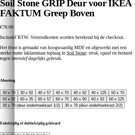
Soil Stone GRIP Deur voor IKEA
FAKTUM Greep Boven
€78.00
Inclusief BTW. Verzendkosten worden berekend bij de checkout.
Het front is gemaakt van hoogwaardig MDF en afgewerkt met een
sterke matte laklaminaat toplaag in
Soil Stone
:
strak, egaal
en bestand
tegen
intensief dagelijks gebruik.
Afmeting
30 x 70
30 x 92
40 x 57
40 x 70
40 x 92
40 x 125
50 x 70
50 x 92
60 x 35
60 x 57
60 x 70
60 x 90
60 x 92
60 x 125
30 x 70 (deur onderhoekkast 1/2)
30 x 70 (deur onderhoekkast 2/2)
Enkelzijdig of dubbelzijdig gekleurd